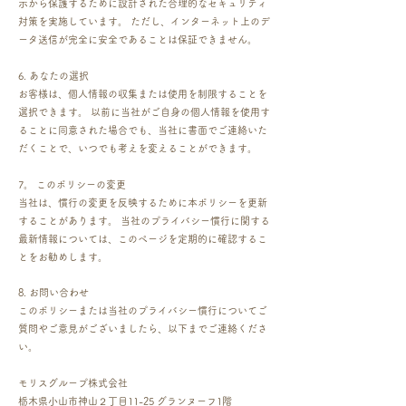
示から保護するために設計された合理的なセキュリティ
対策を実施しています。 ただし、インターネット上のデ
ータ送信が完全に安全であることは保証できません。
6. あなたの選択
お客様は、個人情報の収集または使用を制限することを
選択できます。 以前に当社がご自身の個人情報を使用す
ることに同意された場合でも、当社に書面でご連絡いた
だくことで、いつでも考えを変えることができます。
7。 このポリシーの変更
当社は、慣行の変更を反映するために本ポリシーを更新
することがあります。 当社のプライバシー慣行に関する
最新情報については、このページを定期的に確認するこ
とをお勧めします。
8. お問い合わせ
このポリシーまたは当社のプライバシー慣行についてご
質問やご意見がございましたら、以下までご連絡くださ
い。
モリスグループ株式会社
栃木県小山市神山２丁目11-25 グランヌーフ1階